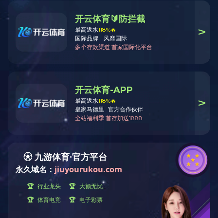
景德镇“千馆之城”的代表性场馆——红叶九游
平台国瓷馆开展实地调研，深入了解九游平
台文化传承与创新发展情况。景陶集团党委
委员、副总经理王小勤全程接待。
在调研过程中，李晓浩饶有兴致地参观