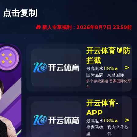
式服务官
国瓷红叶
招商加
纪检监
画院
盟
察
当前位置：
首页
>
新闻中心
>
行业动态