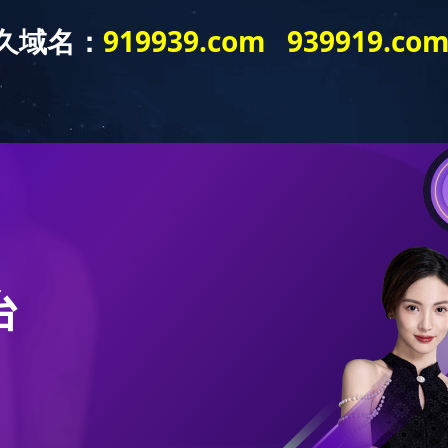
官方商
公司简
新闻中
隶属公
九游(中国)一站
城
介
心
司
方网站
未查询到任何数据！