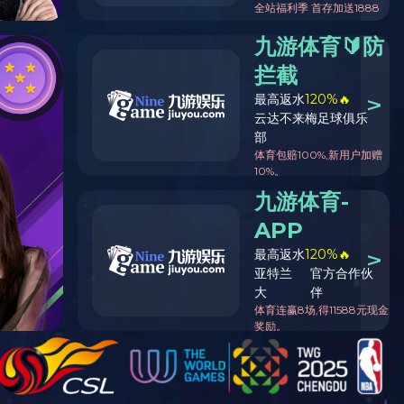
平台国瓷馆进行实地考察。省政协
团党委副书记、总经理邢浩全程接