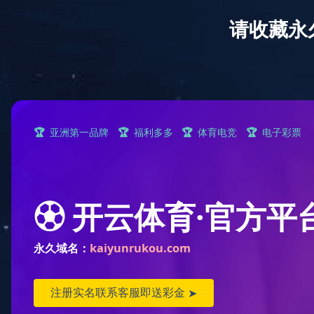
首
页
全部
公司动态
行业动态
714
524
0
全国政协港澳台侨委副
为探索文化遗产保护，聚焦“世界文