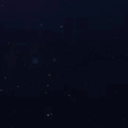
促进地方经济发展作出新的更大贡献。
专用标志使用权
焦红叶九游平台国瓷馆文化魅力
联系我们
销售热线：0798-8437531
公司邮箱：
招商热线：0798-8437531,400-8798269
Copyright © 2023-2026 cjdzpf All Rights Reserved.1