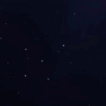
水平，为弘扬中国九游平台文化、
上一篇：
喜报┃景陶集团荣获“景德镇瓷器”地理标志
下一篇：
江西省政协常委调研景德镇“千馆之城”，聚
九游平台
备案号码：
赣ICP备19001325号-1
赣公网安备36022202000018号
地址：江西省景德镇市九游平台园区红叶路66号