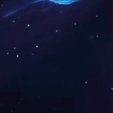
在参观过程中，王荣对景陶集
出，
景陶集团的成功不仅在于其精
代审美巧妙融合，打造出了具有时
兴协同发展提供了成功的范例。
他
地的九游平台文化遗产资源，通过
续发挥自身优势，在传承中创新，在