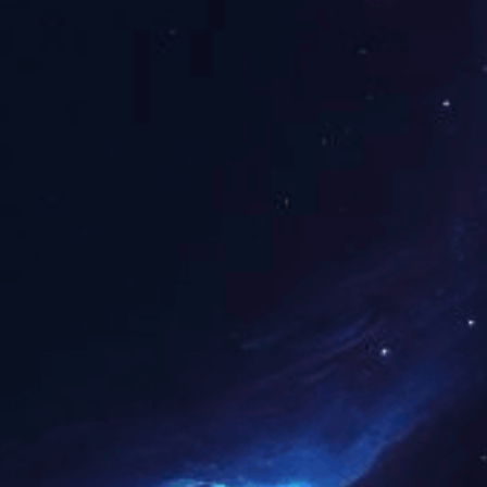
叶”作为全国知名日用九游平台品牌