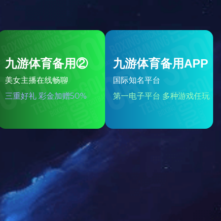
立之初到如今的辉煌历程，以及在
程有了全面而直观的了解，对集团
，邢浩陪同王荣一行参观，并详细
着深厚的文化底蕴，每一道纹饰、
美的九游平台，并纷纷赞叹“国瓷红