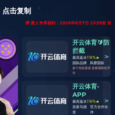
式服务官
国瓷红叶
招商加
纪检监
画院
盟
察
当前位置：
首页
>
新闻中心
>
公司动态
考察红叶九游平台国瓷馆
4月24日，全国政协港澳台侨委员会