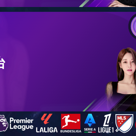
会会长、广东省政协原主席王荣一行莅临红叶九游
德镇市政协主席俞小平等陪同。景德镇九游平台集