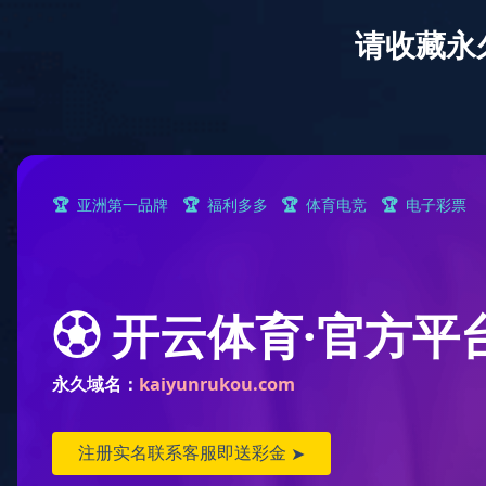
首
页
全部
公司动态
行业动态
714
524
0
国瓷红叶文
3月27日上午，景德镇国瓷红
党员大会，
景陶集团党委委员、纪