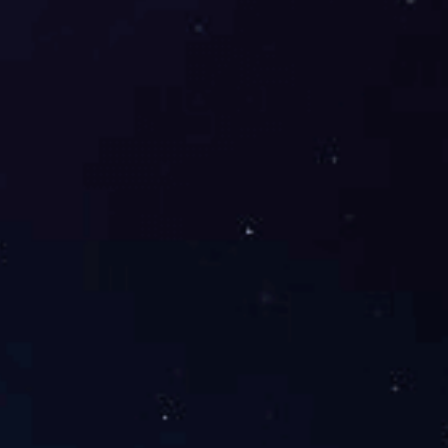
要求：一是要在统一思想方面下大
懂弄通做实上下功夫。要注重学以
，切实把学习成果转化为推动工作
司各项工作均衡发展，老党员干部
摆出的问题，要进一步深入分析原