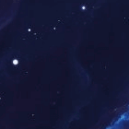
层党组织专题组织生活会和开展民主评议党员操作
谈话，为高质量开好组织生活会打牢思想基础。
批评与自我批评。其他党员围绕严守政治纪律、增
与自我批评。
标准开诚布公，不回避问题、不遮掩不足，既有红
、凝聚力量的目的。