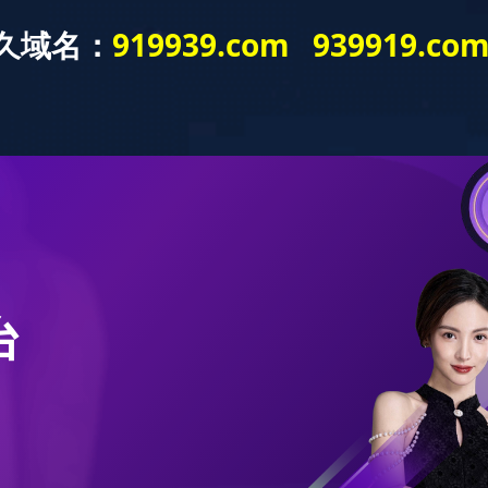
官方商
公司简
新闻中
隶属公
九游(中国)一站
城
介
心
司
方网站
化公司党支部召开组织生活会暨民主
时间：2025-03-29 访问量：3199
叶九游平台文化有限公司党支部在国瓷红叶研究所召
委书记、监察专员朱惠敏及集团纪委副书记、纪检