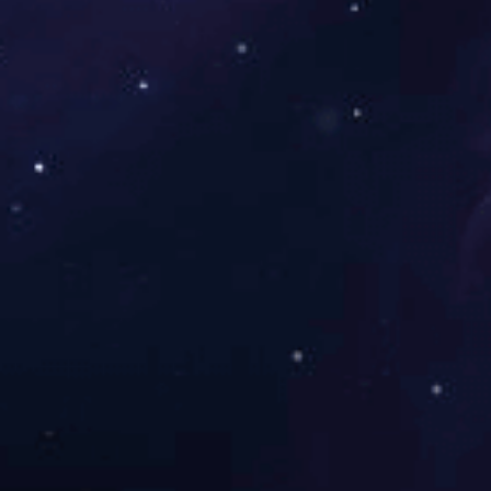
朱惠敏充分肯定了此次会议，
力气。把学习贯彻习近平新时代中
致用，将理论学习与国瓷红叶文化
的强大动力，不断提高政治判断力
要做好传、帮、带工作，公司上下