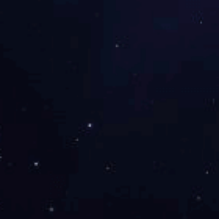
因，从思想、政治、作风、能力、
的整改方案，明确整改任务书、时
德镇国瓷红叶九游平台文化有限公
主动履职，以“严”的精神改进工作
的实际成效。
会后，朱惠敏一行在国瓷红叶
上一篇：
景陶集团纪委召开专题学习会暨“三化”建设年
下一篇：
甘肃省政协党组成员、副主席王锐一行到 红
九游平台
备案号码：
赣ICP备19001325号-1