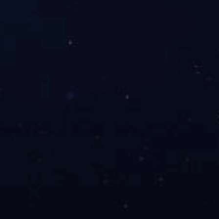
在此基础上，制定更加详细、具体
。三是要强化执行力。集团成立景
团内树立有执行力的标杆。大家要
发展理念转化为推动集团持续健康发展
联系我们
微信联系
返回顶部