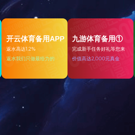
十届中共中央政治局第十九次集体学习重要讲话精
国、全省“三化”建设年行动动员部署会精神和深入
设年的认识。
全体纪检监察干部要从政治和全局高