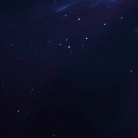
重大意义，牢牢把握“三化”建设的
本职责。
要将各项要求同工作实际
彻中央八项规定精神学习教育相结
提升促进工作落实、以工作成效检
牢牢把握纪检工作的政治属性，持
力，推动政治建设、能力建设、作
上一篇：
景陶集团召开2024年度全面从严治党暨意
下一篇：
国瓷红叶文化公司党支部召开组织生活会暨